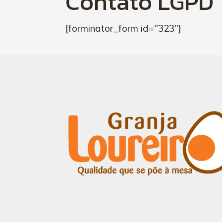
Contato LGPD
[forminator_form id="323"]